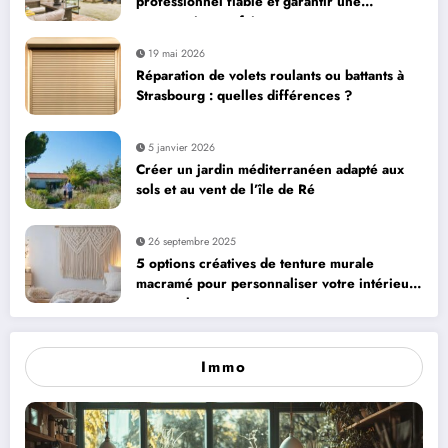
professionnel fiable et garantir une
construction parfaite
19 mai 2026
Réparation de volets roulants ou battants à
Strasbourg : quelles différences ?
5 janvier 2026
Créer un jardin méditerranéen adapté aux
sols et au vent de l’île de Ré
26 septembre 2025
5 options créatives de tenture murale
macramé pour personnaliser votre intérieur
avec style
Immo